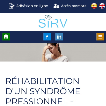
Adhésion en ligne
Accès membre
Accueil
FaceBook
LinkedIn
Men
RÉHABILITATION
D'UN SYNDRÔME
PRESSIONNEL -