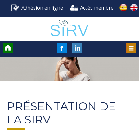
Adhésion en ligne
Accès membre
Accueil
FaceBook
LinkedIn
Men
PRÉSENTATION DE
LA SIRV