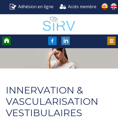
Adhésion en ligne
Accès membre
Accueil
FaceBook
LinkedIn
Men
INNERVATION &
VASCULARISATION
VESTIBULAIRES