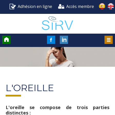
Adhésion en ligne
Accès membre
Accueil
FaceBook
LinkedIn
Men
L'OREILLE
L'oreille se compose de trois parties
distinctes :