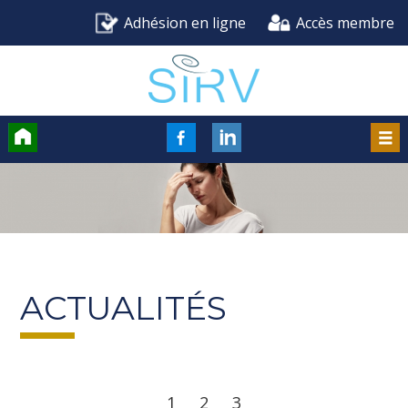
Adhésion en ligne
Accès membre
Accueil
FaceBook
LinkedIn
Men
ACTUALITÉS
1
2
3