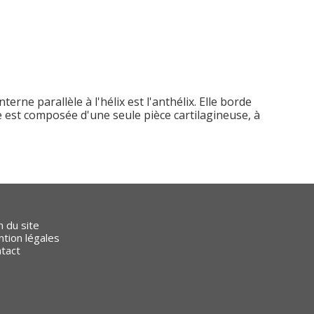
erne parallèle à l'hélix est l'anthélix. Elle borde
ne est composée d'une seule pièce cartilagineuse, à
n du site
tion légales
tact