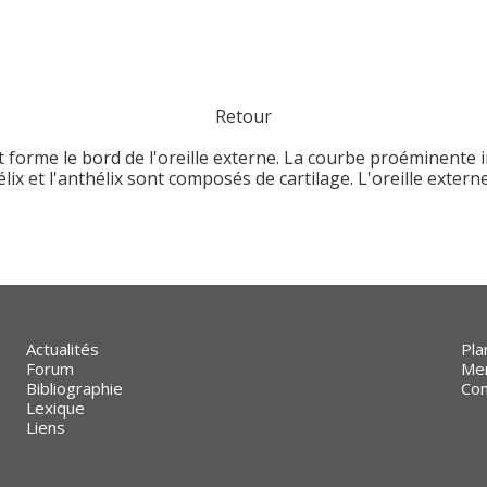
Retour
et forme le bord de l'oreille externe. La courbe proéminente int
lix et l'anthélix sont composés de cartilage. L'oreille exter
Actualités
Pla
Forum
Men
Bibliographie
Con
Lexique
Liens