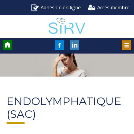
Adhésion en ligne
Accès membre
Accueil
FaceBook
LinkedIn
Men
ENDOLYMPHATIQUE
(SAC)