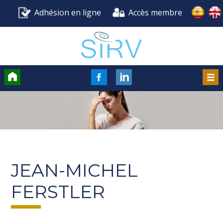
Adhésion en ligne
Accès membre
Accueil
FaceBook
LinkedIn
Men
JEAN-MICHEL
FERSTLER