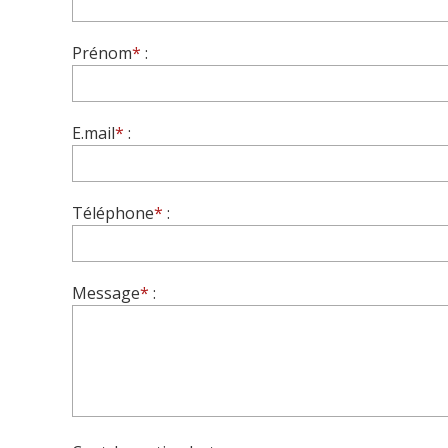
Prénom
*
:
E.mail
*
:
Téléphone
*
:
Message
*
: