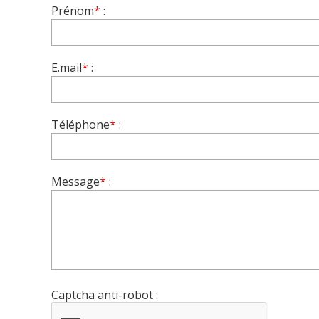
Prénom
*
:
E.mail
*
:
Téléphone
*
:
Message
*
:
Captcha anti-robot :