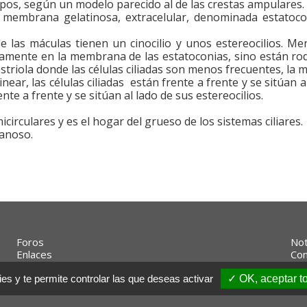
tipos, según un modelo parecido al de las crestas ampulares.
 membrana gelatinosa, extracelular, denominada estatoconi
e las máculas tienen un cinocilio y unos estereocilios. Men
amente en la membrana de las estatoconias, sino están rod
iola donde las células ciliadas son menos frecuentes, la ma
near, las células ciliadas están frente a frente y se sitúan a
ente a frente y se sitúan al lado de sus estereocilios.
irculares y es el hogar del grueso de los sistemas ciliares.
anoso.
Foros
Not
Enlaces
Con
es y te permite controlar las que deseas activar
✓ OK, aceptar t