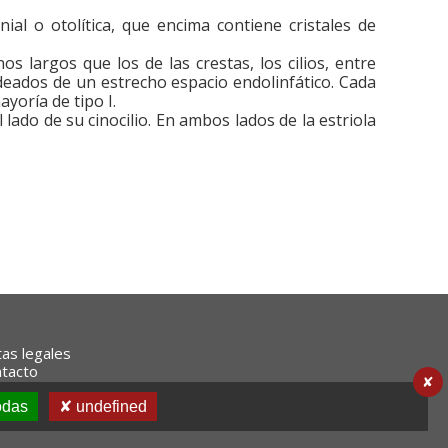
al o otolítica, que encima contiene cristales de
os largos que los de las crestas, los cilios, entre
eados de un estrecho espacio endolinfático. Cada
yoría de tipo I.
l lado de su cinocilio. En ambos lados de la estriola
as legales
tacto
✘
odas
✘ undefined