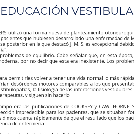
REEDUCACIÓN VESTIBUL
RKERS utilizó una forma nueva de planteamiento otoneuroqu
de pacientes que hubiesen desarrollado una enfermedad de M
osa posterior en la que destacó J. M. S. es excepcional debi
ía".
 y problemas de equilibrio. Cabe señalar que, en esta época
moderna, por no decir que esta era inexistente. Los proble
 para permitirles volver a tener una vida normal lo más rápi
ufrían desórdenes motores comparables a los que presentaba
stibulopatías, la fisiología de las interacciones vestibulare
erapeutas, y siguen sin hacerlo.
campo era las publicaciones de COOKSEY y CAWTHORNE. Se 
rección impredecible para los pacientes, que se situaban 
Nos dimos cuenta rápidamente de que el resultado que los pa
tencia de enfermería.