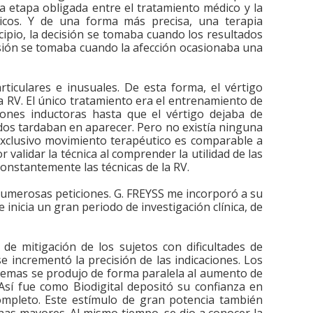
a etapa obligada entre el tratamiento médico y la
dicos. Y de una forma más precisa, una terapia
ipio, la decisión se tomaba cuando los resultados
cisión se tomaba cuando la afección ocasionaba una
ticulares e inusuales. De esta forma, el vértigo
a RV. El único tratamiento era el entrenamiento de
iones inductoras hasta que el vértigo dejaba de
ados tardaban en aparecer. Pero no existía ninguna
 exclusivo movimiento terapéutico es comparable a
r validar la técnica al comprender la utilidad de las
onstantemente las técnicas de la RV.
numerosas peticiones. G. FREYSS me incorporó a su
inicia un gran periodo de investigación clínica, de
s de mitigación de los sujetos con dificultades de
e incrementó la precisión de las indicaciones. Los
sistemas se produjo de forma paralela al aumento de
Así fue como Biodigital depositó su confianza en
ompleto. Este estímulo de gran potencia también
nas mayores. Al mismo tiempo, se dio a conocer la