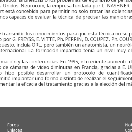
s Unidos. Neurocom, la empresa fundada por L. NASHNER, 
 está concebida para permitir no solo tratar las dolencias d
imos capaces de evaluar la técnica, de precisar las maniobra
transmitir los conocimientos para que esta técnica no se 
o por G. FREYSS, E. VITTE, Ph. PERRIN, D. COUPEZ, Ph. COU
uesto, incluía ORL, pero también un anatomista, un neuról
nternacional. La formación impartida tenía un nivel muy 
mación y las conferencias. En 1995, el creciente aumento d
uso de cámaras de vídeo diminutas en Francia, gracias a E.
 hizo posible desarrollar un protocolo de cuantificació
itió implantar una forma distinta de realizar el seguimient
mentar la eficacia del tratamiento gracias a la elección del m
Foros
Not
Enlaces
Con