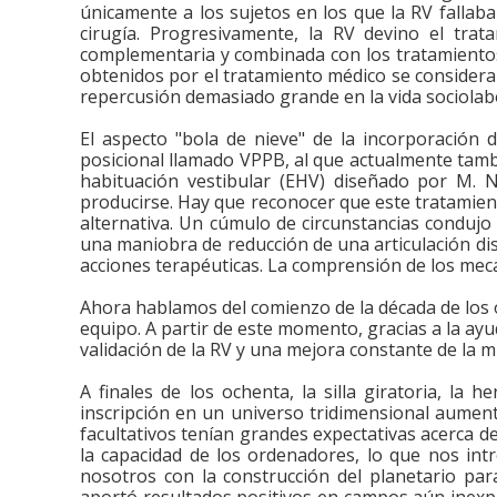
únicamente a los sujetos en los que la RV fallab
cirugía. Progresivamente, la RV devino el tra
complementaria y combinada con los tratamientos 
obtenidos por el tratamiento médico se considerab
repercusión demasiado grande en la vida sociolabo
El aspecto "bola de nieve" de la incorporación 
posicional llamado VPPB, al que actualmente tambi
habituación vestibular (EHV) diseñado por M. N
producirse. Hay que reconocer que este tratamient
alternativa. Un cúmulo de circunstancias condujo
una maniobra de reducción de una articulación disloc
acciones terapéuticas. La comprensión de los meca
Ahora hablamos del comienzo de la década de los 
equipo. A partir de este momento, gracias a la ayu
validación de la RV y una mejora constante de la m
A finales de los ochenta, la silla giratoria, la 
inscripción en un universo tridimensional aumenta
facultativos tenían grandes expectativas acerca de
la capacidad de los ordenadores, lo que nos int
nosotros con la construcción del planetario pa
aportó resultados positivos en campos aún inexpl