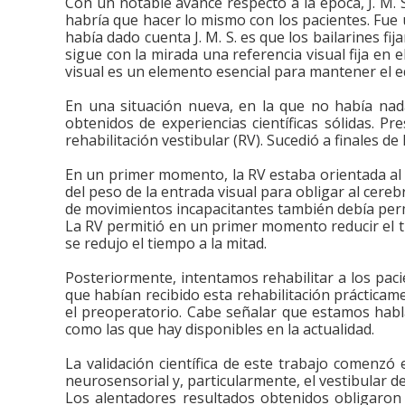
Con un notable avance respecto a la época, J. M. S.,
habría que hacer lo mismo con los pacientes. Fue 
había dado cuenta J. M. S. es que los bailarines fij
sigue con la mirada una referencia visual fija en e
visual es un elemento esencial para mantener el eq
En una situación nueva, en la que no había nada
obtenidos de experiencias científicas sólidas. Pr
rehabilitación vestibular (RV). Sucedió a finales de
En un primer momento, la RV estaba orientada al 
del peso de la entrada visual para obligar al cereb
de movimientos incapacitantes también debía permi
La RV permitió en un primer momento reducir el ti
se redujo el tiempo a la mitad.
Posteriormente, intentamos rehabilitar a los pa
que habían recibido esta rehabilitación prácticam
el preoperatorio. Cabe señalar que estamos habl
como las que hay disponibles en la actualidad.
La validación científica de este trabajo comenz
neurosensorial y, particularmente, el vestibular d
Los alentadores resultados obtenidos obligaron 