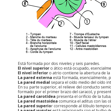
Está formada por dos niveles y seis paredes.
El nivel superior
o ático está ocupado, esencialme
El nivel inferior
o atrio contiene la abertura de la
La pared externa
está formada, esencialmente, por
La pared medial
separa el oído medio del oído in
En su parte superior, el relieve del conducto semic
formado por el primer brazo del caracol, y presenta
La pared carotídea
presenta el orificio de la tub
La pared mastoidea
comunica el aditus con las cé
La pared superio
r corresponde al lóbulo tempora
La pared yugular
está relacionada con el bulbo de