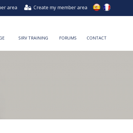
er area
Create my member area
GE
SIRV TRAINING
FORUMS
CONTACT