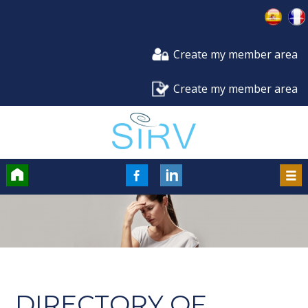
Create my member area
Create my member area
Accueil
FaceBook
LinkedIn
Men
DIRECTORY OF