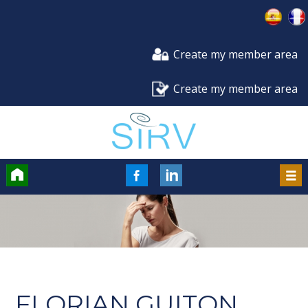
Create my member area
Create my member area
Accueil
FaceBook
LinkedIn
Men
FLORIAN GUITON