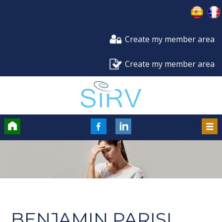
Create my member area
Create my member area
Accueil
FaceBook
LinkedIn
Men
BENJAMIN PARISI