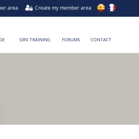
er area
Create my member area
GE
SIRV TRAINING
FORUMS
CONTACT