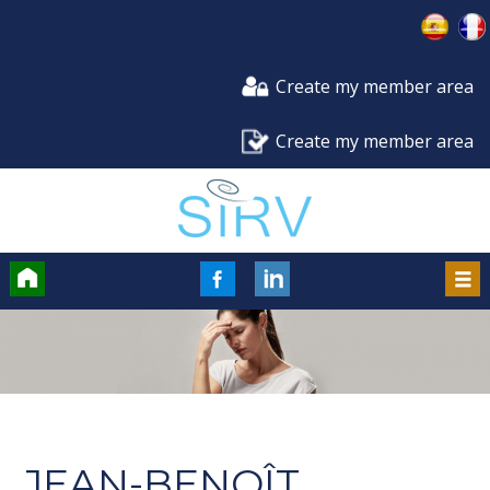
Create my member area
Create my member area
Accueil
FaceBook
LinkedIn
Men
JEAN-BENOÎT